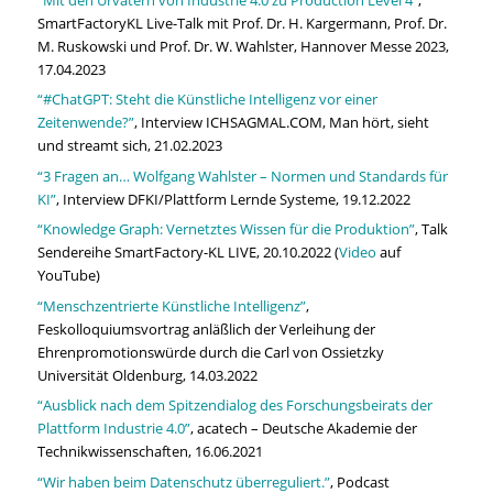
SmartFactoryKL Live-Talk mit Prof. Dr. H. Kargermann, Prof. Dr.
M. Ruskowski und Prof. Dr. W. Wahlster, Hannover Messe 2023,
17.04.2023
“#ChatGPT: Steht die Künstliche Intelligenz vor einer
Zeitenwende?”
, Interview ICHSAGMAL.COM, Man hört, sieht
und streamt sich, 21.02.2023
“3 Fragen an… Wolfgang Wahlster – Normen und Standards für
KI”
, Interview DFKI/Plattform Lernde Systeme, 19.12.2022
“Knowledge Graph: Vernetztes Wissen für die Produktion”
, Talk
Sendereihe SmartFactory-KL LIVE, 20.10.2022 (
Video
auf
YouTube)
“Menschzentrierte Künstliche Intelligenz”
,
Feskolloquiumsvortrag anläßlich der Verleihung der
Ehrenpromotionswürde durch die Carl von Ossietzky
Universität Oldenburg, 14.03.2022
“Ausblick nach dem Spitzendialog des Forschungsbeirats der
Plattform Industrie 4.0”
, acatech – Deutsche Akademie der
Technikwissenschaften, 16.06.2021
“Wir haben beim Datenschutz überreguliert.”
, Podcast