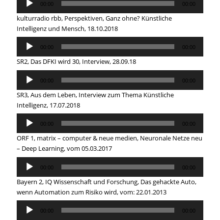
00:00
00:00
Player
kulturradio rbb, Perspektiven, Ganz ohne? Künstliche
Intelligenz und Mensch, 18.10.2018
Audio
00:00
00:00
Player
SR2, Das DFKI wird 30, Interview, 28.09.18
Audio
00:00
00:00
Player
SR3, Aus dem Leben, Interview zum Thema Künstliche
Intelligenz, 17.07.2018
Audio
00:00
00:00
Player
ORF 1, matrix – computer & neue medien, Neuronale Netze neu
– Deep Learning, vom 05.03.2017
Audio
00:00
00:00
Player
Bayern 2, IQ Wissenschaft und Forschung, Das gehackte Auto,
wenn Automation zum Risiko wird, vom: 22.01.2013
Audio
00:00
00:00
Player