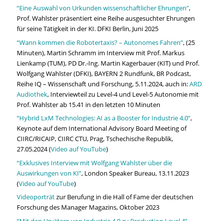
“Eine Auswahl von Urkunden wissenschaftlicher Ehrungen”
,
Prof. Wahlster präsentiert eine Reihe ausgesuchter Ehrungen
für seine Tätigkeit in der KI. DFKI Berlin, Juni 2025
“Wann kommen die Robotertaxis? – Autonomes Fahren”
, (25
Minuten), Martin Schramm im Interview mit Prof. Markus
Lienkamp (TUM), PD Dr.-Ing. Martin Kagerbauer (KIT) und Prof.
Wolfgang Wahlster (DFKI), BAYERN 2 Rundfunk, BR Podcast,
Reihe IQ – Wissenschaft und Forschung, 5.11.2024, auch in:
ARD
Audiothek
, Interviewteil zu Level-4 und Level-5 Autonomie mit
Prof. Wahlster ab 15.41 in den letzten 10 Minuten
“Hybrid LxM Technologies: AI as a Booster for Industrie 4.0”
,
Keynote auf dem International Advisory Board Meeting of
CIIRC/RICAIP, CIIRC CTU, Prag, Tschechische Republik,
27.05.2024 (
Video auf YouTube
)
“Exklusives Interview mit Wolfgang Wahlster über die
Auswirkungen von KI”
, London Speaker Bureau, 13.11.2023
(
Video auf YouTube
)
Videoporträt
zur Berufung in die Hall of Fame der deutschen
Forschung des Manager Magazins, Oktober 2023
“Mit den Urvätern von Industrie 4.0 zu Production Level 4”
,