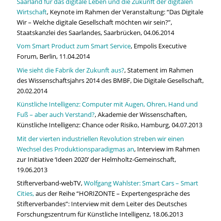
Saarland für das digitale Leben und die Zukunft der digitalen
Wirtschaft
, Keynote im Rahmen der Veranstaltung: “Das Digitale
Wir – Welche digitale Gesellschaft möchten wir sein?”,
Staatskanzlei des Saarlandes, Saarbrücken, 04.06.2014
Vom Smart Product zum Smart Service
, Empolis Executive
Forum, Berlin, 11.04.2014
Wie sieht die Fabrik der Zukunft aus?
, Statement im Rahmen
des Wissenschaftsjahrs 2014 des BMBF, Die Digitale Gesellschaft,
20.02.2014
Künstliche Intelligenz: Computer mit Augen, Ohren, Hand und
Fuß – aber auch Verstand?
, Akademie der Wissenschaften,
Künstliche Intelligenz: Chance oder Risiko, Hamburg, 04.07.2013
Mit der vierten industriellen Revolution streben wir einen
Wechsel des Produktionsparadigmas an
, Interview im Rahmen
zur Initiative ‘Ideen 2020’ der Helmholtz-Gemeinschaft,
19.06.2013
Stifterverband-webTV,
Wolfgang Wahlster: Smart Cars – Smart
Cities,
aus der Reihe “HORIZONTE – Expertengespräche des
Stifterverbandes”: Interview mit dem Leiter des Deutsches
Forschungszentrum für Künstliche Intelligenz, 18.06.2013