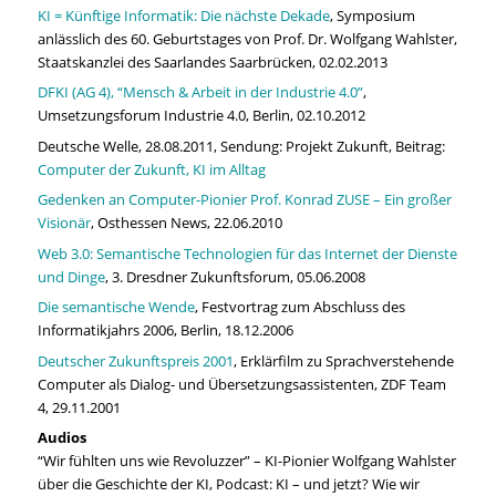
KI = Künftige Informatik: Die nächste Dekade
, Symposium
anlässlich des 60. Geburtstages von Prof. Dr. Wolfgang Wahlster,
Staatskanzlei des Saarlandes Saarbrücken, 02.02.2013
DFKI (AG 4), “Mensch & Arbeit in der Industrie 4.0”
,
Umsetzungsforum Industrie 4.0, Berlin, 02.10.2012
Deutsche Welle, 28.08.2011, Sendung: Projekt Zukunft, Beitrag:
Computer der Zukunft, KI im Alltag
Gedenken an Computer-Pionier Prof. Konrad ZUSE – Ein großer
Visionär
, Osthessen News, 22.06.2010
Web 3.0: Semantische Technologien für das Internet der Dienste
und Dinge
, 3. Dresdner Zukunftsforum, 05.06.2008
Die semantische Wende
, Festvortrag zum Abschluss des
Informatikjahrs 2006, Berlin, 18.12.2006
Deutscher Zukunftspreis 2001
, Erklärfilm zu Sprachverstehende
Computer als Dialog- und Übersetzungsassistenten, ZDF Team
4, 29.11.2001
Audios
“Wir fühlten uns wie Revoluzzer” – KI-Pionier Wolfgang Wahlster
über die Geschichte der KI, Podcast: KI – und jetzt? Wie wir