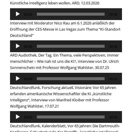
Künstliche Intelligenz leben wollen, ARD, 12.03.2026
Audio
00:00
00:00
Player
Interview mit Moderator Nico Rau am 6.1.2026 anläßlich der
Eröffnung der CES-Messe in Las Vegas zum Thema “KI-Standort
Deutschland”
Audio
00:00
00:00
Player
ARD Audiothek, Der Tag. Ein Thema, viele Perspektiven, Immer
menschlicher – Wie nah ist uns die KI?, Interview von Dr. Ulrich
Sonnenschein mit Professor Wolfgang Wahlster, 30.07.25
Audio
00:00
00:00
Player
Deutschlandfunk, Forschung aktuell, Visionäre: Vor 65 Jahren
erfanden amerikanische Wissenschaftler die KI „künstliche
Intelligenz“, Interview von Manfred Kloiber mit Professor
Wolfgang Wahlster, 17.07.21
Audio
00:00
00:00
Player
Deutschlandfunk, Kalenderblatt, Vor 65 Jahren: Die Dartmouth-