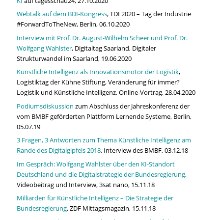
KI
auf tagesschau24, 27.10.2020
Webtalk auf dem BDI-Kongress
, TDI 2020 – Tag der Industrie
#ForwardToTheNew, Berlin, 06.10.2020
Interview mit Prof. Dr. August-Wilhelm Scheer und Prof. Dr.
Wolfgang Wahlster
, Digitaltag Saarland, Digitaler
Strukturwandel im Saarland, 19.06.2020
Künstliche Intelligenz als Innovationsmotor der Logistik
,
Logistiktag der Kühne Stiftung, Veränderung für immer?
Logistik und Künstliche Intelligenz, Online-Vortrag, 28.04.2020
Podiumsdiskussion
zum Abschluss der Jahreskonferenz der
vom BMBF geförderten Plattform Lernende Systeme, Berlin,
05.07.19
3 Fragen, 3 Antworten zum Thema Künstliche Intelligenz am
Rande des Digitalgipfels 2018
, Interview des BMBF, 03.12.18
Im Gespräch: Wolfgang Wahlster über den KI-Standort
Deutschland und die Digitalstrategie der Bundesregierung
,
Videobeitrag und Interview, 3sat nano, 15.11.18
Milliarden für Künstliche Intelligenz – Die Strategie der
Bundesregierung
, ZDF Mittagsmagazin, 15.11.18