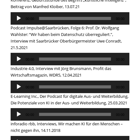
Konferenz, Geburtsstunde des Begriffs „künstliche Intelligenz“,
Beitrag von Manfred Kloiber, 13.07.21
Audio
00:00
00:00
Player
Podcast Impulse@Saarbrücken, Folge 6: Prof. Dr. Wolfgang
Wahlster: “Wir haben beim Datenschutz überreguliert.”,
Interview mit Saarbrücker Oberbürgermeister Uwe Conradt,
21.5.2021
Audio
00:00
00:00
Player
Industrie 4.0, Interview mit Jörg Brunsmann, Profit das
Wirtschaftsmagazin, WDR5, 12.04.2021
Audio
00:00
00:00
Player
E-Learning Inc., Der Podcast für digitale Aus- und Weiterbildung,
Die Potenziale von KI in der Aus- und Weiterbildung, 25.03.2021
Audio
00:00
00:00
Player
inforadio rbb, Interviews, Wir machen KI für den Menschen –
nicht gegen ihn, 14.11.2018
Audio