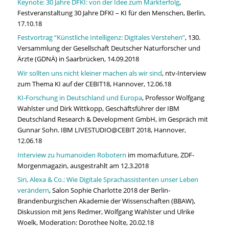
Keynote: 30 Jahre DFKI: von der Idee zum Markterfolg
,
Festveranstaltung 30 Jahre DFKI – KI für den Menschen, Berlin,
17.10.18
Festvortrag “Künstliche Intelligenz: Digitales Verstehen”
, 130.
Versammlung der Gesellschaft Deutscher Naturforscher und
Ärzte (GDNÄ) in Saarbrücken, 14.09.2018
Wir sollten uns nicht kleiner machen als wir sind
, ntv-Interview
zum Thema KI auf der CEBIT18, Hannover, 12.06.18
KI-Forschung in Deutschland und Europa
, Professor Wolfgang
Wahlster und Dirk Wittkopp, Geschäftsführer der IBM
Deutschland Research & Development GmbH, im Gespräch mit
Gunnar Sohn. IBM LIVESTUDIO@CEBIT 2018, Hannover,
12.06.18
Interview zu humanoiden Robotern
im moma:future, ZDF-
Morgenmagazin, ausgestrahlt am 12.3.2018
Siri, Alexa & Co.: Wie Digitale Sprachassistenten unser Leben
verändern
, Salon Sophie Charlotte 2018 der Berlin-
Brandenburgischen Akademie der Wissenschaften (BBAW),
Diskussion mit Jens Redmer, Wolfgang Wahlster und Ulrike
Woelk, Moderation: Dorothee Nolte, 20.02.18