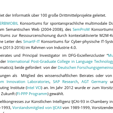
et der Informatik über 100 große Drittmittelprojekte geleitet.
ERBMOBIL
Konsortiums für spontansprachliche multimodale Di
zum Semantischen Web (2004-2008), des
SemProM
Konsortiums 
tiums zur Ressourcenschonung durch kontextaktivierte M2M-K
he Leiter des
SmartF-IT
Konsortiums für Cyber-physische IT-Sys
n (2013-2016) im Rahmen von Industrie 4.0.
beirates und Principal Investigator im DFG-Exzellenzcluster “
Mu
 der
International Post-Graduate College in Language Technolog
rmatics); beide gefördert von der
Deutschen Forschungsgemeinsc
ungen als Mitglied des wissenschaftlichen Beirates oder von 
om Innovation Laboratories
,
SAP Research
,
AGT Germany
un
ting Institute
(
Intel VCI
)
an. Im Jahr 2012 wurde er zum Vorsi
 Zukunft (
FI-PPP Programm
) gewählt.
eltkongresses zur Künstlichen Intelligenz IJCAI-93 in Chambery i
-1993,
Vorstandsmitglied von IJCAII
von 1989-1999, Vorsitzende