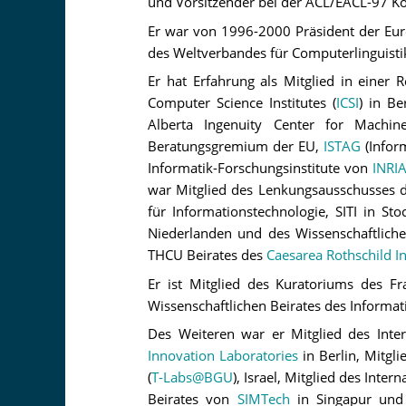
und Vorsitzender bei der ACL/EACL-97 Ko
Er war von 1996-2000 Präsident der Euro
des Weltverbandes für Computerlinguistik
Er hat Erfahrung als Mitglied in einer 
Computer Science Institutes (
ICSI
) in B
Alberta Ingenuity Center for Machin
Beratungsgremium der EU,
ISTAG
(Inform
Informatik-Forschungsinstitute von
INRI
war Mitglied des Lenkungsausschusses d
für Informationstechnologie, SITI in St
Niederlanden und des Wissenschaftliche
THCU Beirates des
Caesarea Rothschild In
Er ist Mitglied des Kuratoriums des Fr
Wissenschaftlichen Beirates des Informati
Des Weiteren war er Mitglied des Int
Innovation Laboratories
in Berlin, Mitg
(
T-Labs@BGU
), Israel, Mitglied des Inter
Beirates von
SIMTech
in Singapur und 