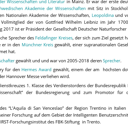
er Wissenschaften und Literatur
in Mainz. Er war der erste deu
chwedischen Akademie der Wissenschaften
mit Sitz in Stockh
ten Nationalen Akademie der Wissenschaften,
Leopoldina
und v
Vollmitglied der von Gottfried Wilhelm Leibniz im Jahr 170
ng 2017 ist er Präsident der Gesellschaft Deutscher Naturforscher 
ische Sprecher des
Feldafinger Kreises
, der sich zum Ziel gesetzt 
e er in den
Münchner Kreis
gewählt, einer supranationalen Gesel
met hat.
schafter
gewählt und und war von 2005-2018 deren
Sprecher
.
ry für den
Hermes Award
gewählt, einem der am höchsten doti
 der Hannover Messe verliehen wird.
enstkreuzes 1. Klasse des Verdienstordens der Bundesrepublik D
issenschaft” der Bundesregierung und zum Promotor für da
s “L’Aquila di San Venceslao” der Region Trentino in Italien
einer Forschung auf dem Gebiet der Intelligenten Benutzerschnitt
s IRST-Forschungsinstitut des FBK-Stiftung in Trento.