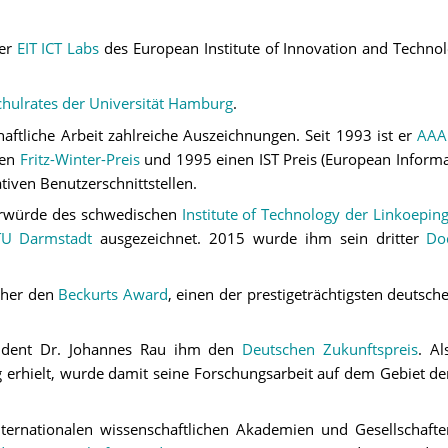
der
EIT ICT Labs
des European Institute of Innovation and Technol
hulrates der Universität Hamburg
.
chaftliche Arbeit zahlreiche Auszeichnungen. Seit 1993 ist er
AAAI
den
Fritz-Winter-Preis
und 1995 einen IST Preis (European Informat
iven Benutzerschnittstellen.
rwürde des schwedischen
Institute of Technology der Linkoeping
TU Darmstadt
ausgezeichnet. 2015 wurde ihm sein dritter
Do
scher den
Beckurts Award
, einen der prestigeträchtigsten deutsch
sident Dr. Johannes Rau ihm den
Deutschen Zukunftspreis
. Al
 erhielt, wurde damit seine Forschungsarbeit auf dem Gebiet der
internationalen wissenschaftlichen Akademien und Gesellschaft