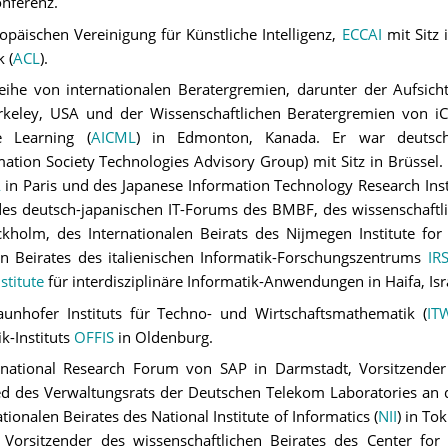
nferenz.
päischen Vereinigung für Künstliche Intelligenz,
ECCAI
mit Sitz 
 (
ACL
).
Reihe von internationalen Beratergremien, darunter der Aufsich
erkeley, USA und der Wissenschaftlichen Beratergremien von i
e Learning (
AICML
) in Edmonton, Kanada. Er war deutsche
ation Society Technologies Advisory Group) mit Sitz in Brüssel. 
A
in Paris und des Japanese Information Technology Research Insti
es deutsch-japanischen IT-Forums des BMBF, des wissenschaftlic
ockholm, des Internationalen Beirats des Nijmegen Institute for
n Beirates des italienischen Informatik-Forschungszentrums
IR
stitute
für interdisziplinäre Informatik-Anwendungen in Haifa, Isr
aunhofer Instituts für Techno- und Wirtschaftsmathematik (
IT
k-Instituts
OFFIS
in Oldenburg.
ernational Research Forum von SAP in Darmstadt, Vorsitzend
lied des Verwaltungsrats der Deutschen Telekom Laboratories an 
nationalen Beirates des National Institute of Informatics (
NII
) in To
Vorsitzender des wissenschaftlichen Beirates des Center for