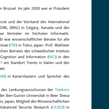
in Brüssel. Im Jahr 2000 war er Präsident
tsrat und der Vorstand des International
CORE, (IRAC) in Calgary, Kanada und des
r Vertreter im höchsten Informatik-
Er war wissenschaftlicher Berater für alle
tute (
ITRI
) in Tokio, Japan. Prof. Wahlster
hen Beirates des schwedischen Instituts
 Cognition and Information (
NICI
) in den
ST
am Standort Trento in Italien und des
ael.
WM
) in Kaiserslautern und Sprecher des
er des Lenkungsausschusses der
Telekom
der Ben-Gurion Universität in Beer Sheva
kio, Japan, Mitglied des Wissenschaftlichen
 Advanced Security Research (
CASED
) in