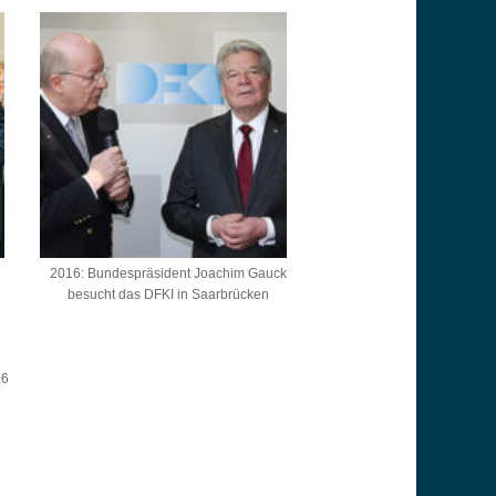
2016: Bundespräsident Joachim Gauck
besucht das DFKI in Saarbrücken
16