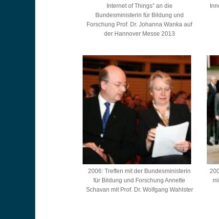
Internet of Things” an die
Inn
Bundesministerin für Bildung und
Forschung Prof. Dr. Johanna Wanka auf
der Hannover Messe 2013
2006: Treffen mit der Bundesministerin
200
für Bildung und Forschung Annette
mi
Schavan mit Prof. Dr. Wolfgang Wahlster