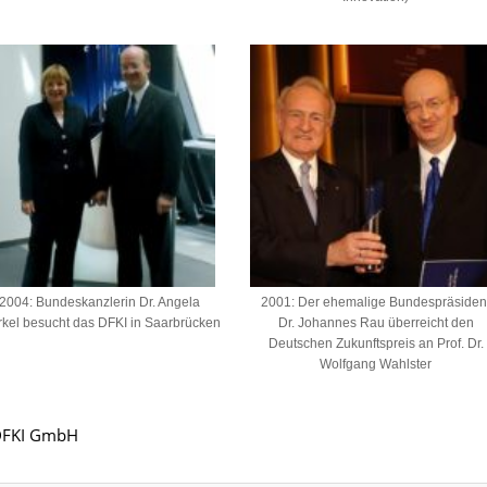
2004: Bundeskanzlerin Dr. Angela
2001: Der ehemalige Bundespräsiden
kel besucht das DFKI in Saarbrücken
Dr. Johannes Rau überreicht den
Deutschen Zukunftspreis an Prof. Dr.
Wolfgang Wahlster
 DFKI GmbH