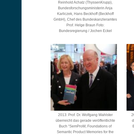
Reinhold Achatz (ThyssenKrupp),
Bundesforschungsministerin Anja
Karliczek, Hans Beckhoff (Beckhoff
GmbH), Chef des Bundeskanzleramtes
Prof. Helge Braun Foto:
Bundesregierung / Jochen Eckel
2013: Prof. Dr. Wolfgang Wahlster
2
überreicht das gerade veröffentlichte
d
Buch “SemProM, Foundations of
Semantic Product Memories for the