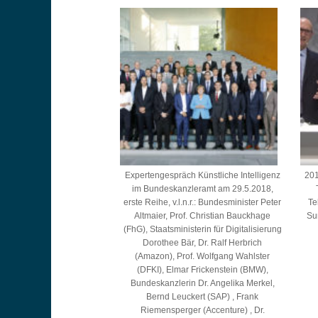
Expertengespräch Künstliche Intelligenz
201
im Bundeskanzleramt am 29.5.2018,
erste Reihe, v.l.n.r.: Bundesminister Peter
Te
Altmaier, Prof. Christian Bauckhage
Su
(FhG), Staatsministerin für Digitalisierung
Dorothee Bär, Dr. Ralf Herbrich
(Amazon), Prof. Wolfgang Wahlster
(DFKI), Elmar Frickenstein (BMW),
Bundeskanzlerin Dr. Angelika Merkel,
Bernd Leuckert (SAP) , Frank
Riemensperger (Accenture) , Dr.