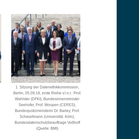
1. Sitzung der Datenethikkommission,
Berlin, 05.09.18, erste Reihe v.l.n.r.: Prof.
Wahlster (DFKI), Bundesinnenminister
Seehofer, Prof. Woopen (CERES),
Bundesjustizministerin Dr. Barley, Prof.
Schwartmann (Universität. Köln),
Bundesdatenschutzbeauftrage Voßhoff
(Quelle: BMI)