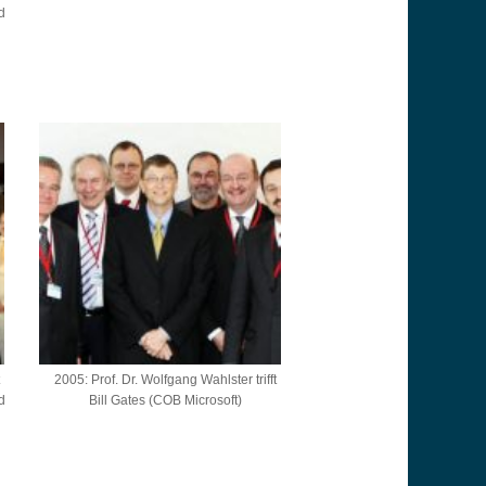
d
t
2005: Prof. Dr. Wolfgang Wahlster trifft
d
Bill Gates (COB Microsoft)