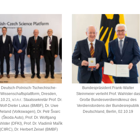
Deutsch-Polnisch-Tschechische-
Bundespräsident Frank-Walter
Wissenschaftsplattform, Dresden,
Steinmeier verleiht Prof. Wahlster das
10.21, v.l.n.r.: Staatssekretär Prof. Dr.
Große Bundesverdienstkreuz des
Wolf-Dieter Lukas (BMBF), Dr. Uwe
Verdienstordens der Bundesrepublik
ieland (Volkswagen), Dr. Petr Švarc
Deutschland, Berlin, 02.10.19
(Škoda Auto), Prof. Dr. Wolfgang
lster (DFKI), Prof. Dr. Vladimír Mařík
(CIIRC), Dr. Herbert Zeisel (BMBF)