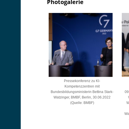
Photogalerie
Pressekonferenz zu KI-
Kompetenzzentren mit
Bundesbildungsministerin Bettina Stark-
09.
Watzinger, BMBF, Berlin, 30.06.2022
(Quelle: BMBF)
W
Wah