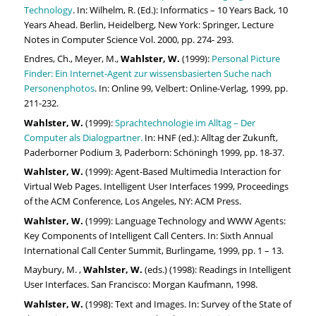
Technology
. In: Wilhelm, R. (Ed.): Informatics – 10 Years Back, 10
Years Ahead. Berlin, Heidelberg, New York: Springer, Lecture
Notes in Computer Science Vol. 2000, pp. 274- 293.
Endres, Ch., Meyer, M.,
Wahlster, W.
(1999):
Personal Picture
Finder: Ein Internet-Agent zur wissensbasierten Suche nach
Personenphotos
. In: Online 99, Velbert: Online-Verlag, 1999, pp.
211-232.
Wahlster, W.
(1999):
Sprachtechnologie im Alltag – Der
Computer als Dialogpartner.
In: HNF (ed.): Alltag der Zukunft,
Paderborner Podium 3, Paderborn: Schöningh 1999, pp. 18-37.
Wahlster, W.
(1999): Agent-Based Multimedia Interaction for
Virtual Web Pages. Intelligent User Interfaces 1999, Proceedings
of the ACM Conference, Los Angeles, NY: ACM Press.
Wahlster, W.
(1999): Language Technology and WWW Agents:
Key Components of Intelligent Call Centers. In: Sixth Annual
International Call Center Summit, Burlingame, 1999, pp. 1 – 13.
Maybury, M. ,
Wahlster, W.
(eds.) (1998): Readings in Intelligent
User Interfaces. San Francisco: Morgan Kaufmann, 1998.
Wahlster, W.
(1998): Text and Images. In: Survey of the State of