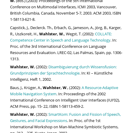
W.
(eds.) (2003): Proceedings of the 5th International
Conference on Multimodal Interfaces, ICMI 2003, Vancouver,
British Columbia, Canada, November 5-7, 2003. ACM 2003, ISBN
1-58113-621-8.
Capstick, J., Declerck. Th., Erbach, G., Jameson, A., Jörg, B., Karger,
R., Uszkoreit, H.,
Wahlster, W.
, Wegst, T. (2002):
COLLATE:
Competence Center in Speech and Language Technology
. In:
Proc. of the 3rd International Conference on Language
Resources and Evaluation. LREC-02, Las Palmas, Spain, pp. 1306-
1313.
Wahlster, W.
(2002):
Disambiguierung durch Wissensfusion:
Grundprinzipien der Sprachtechnologie
. In: KI – Künstliche
Intelligenz, Heft 1, 2002.
Baus, J., Krüger, A.,
Wahlster, W
., (2002):
A Resource-Adaptive
Mobile Navigation System
. In: Proceedings of the 2002
International Conference on Intelligent User Interfaces (IUI’02),
ACM Press, pp. 15- 22, ISBN 1-58113-459-2.
Wahlster, W.
(2002):
SmartKom: Fusion and Fission of Speech,
Gestures, and Facial Expressions
. In: Proc. of the 1st
International Workshop on Man-Machine Symbiotic Systems,