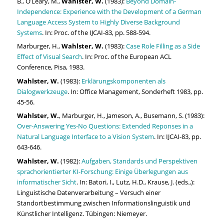
B., O’Leary, M.,
Wahlster, W.
(1983):
Beyond Domain-
Independence: Experience with the Development of a German
Language Access System to Highly Diverse Background
Systems
. In: Proc. of the IJCAI-83, pp. 588-594.
Marburger, H.,
Wahlster, W.
(1983):
Case Role Filling as a Side
Effect of Visual Search
. In: Proc. of the European ACL
Conference, Pisa, 1983.
Wahlster, W.
(1983):
Erklärungskomponenten als
Dialogwerkzeuge
. In: Office Management, Sonderheft 1983, pp.
45-56.
Wahlster, W.
, Marburger, H., Jameson, A., Busemann, S. (1983):
Over-Answering Yes-No Questions: Extended Reponses in a
Natural Language Interface to a Vision System
. In: IJCAI-83, pp.
643-646.
Wahlster, W.
(1982):
Aufgaben, Standards und Perspektiven
sprachorientierter KI-Forschung: Einige Überlegungen aus
informatischer Sicht
. In: Batori, I., Lutz, H.D., Krause, J. (eds.,):
Linguistische Datenverarbeitung – Versuch einer
Standortbestimmung zwischen Informationslinguistik und
Künstlicher Intelligenz. Tübingen: Niemeyer.