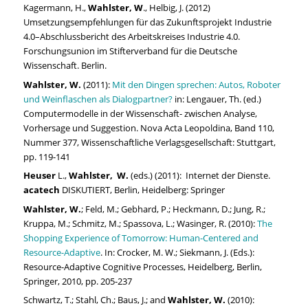
Kagermann, H.,
Wahlster, W
., Helbig, J. (2012)
Umsetzungsempfehlungen für das Zukunftsprojekt Industrie
4.0–Abschlussbericht des Arbeitskreises Industrie 4.0.
Forschungsunion im Stifterverband für die Deutsche
Wissenschaft. Berlin.
Wahlster, W.
(2011):
Mit den Dingen sprechen: Autos, Roboter
und Weinflaschen als Dialogpartner?
in: Lengauer, Th. (ed.)
Computermodelle in der Wissenschaft- zwischen Analyse,
Vorhersage und Suggestion. Nova Acta Leopoldina, Band 110,
Nummer 377, Wissenschaftliche Verlagsgesellschaft: Stuttgart,
pp. 119-141
Heuser
L.,
Wahlster, W.
(eds.) (2011): Internet der Dienste.
acatech
DISKUTIERT, Berlin, Heidelberg: Springer
Wahlster, W.
; Feld, M.; Gebhard, P.; Heckmann, D.; Jung, R.;
Kruppa, M.; Schmitz, M.; Spassova, L.; Wasinger, R. (2010):
The
Shopping Experience of Tomorrow: Human-Centered and
Resource-Adaptive
. In: Crocker, M. W.; Siekmann, J. (Eds.):
Resource-Adaptive Cognitive Processes, Heidelberg, Berlin,
Springer, 2010, pp. 205-237
Schwartz, T.; Stahl, Ch.; Baus, J.; and
Wahlster, W.
(2010):