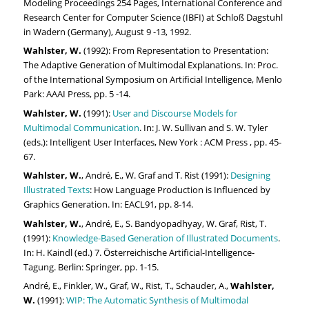
Modeling Proceedings 254 Pages, International Conference and
Research Center for Computer Science (IBFI) at Schloß Dagstuhl
in Wadern (Germany), August 9 -13, 1992.
Wahlster, W.
(1992): From Representation to Presentation:
The Adaptive Generation of Multimodal Explanations. In: Proc.
of the International Symposium on Artificial Intelligence, Menlo
Park: AAAI Press, pp. 5 -14.
Wahlster, W.
(1991):
User and Discourse Models for
Multimodal Communication
. In: J. W. Sullivan and S. W. Tyler
(eds.): Intelligent User Interfaces, New York : ACM Press , pp. 45-
67.
Wahlster, W.
, André, E., W. Graf and T. Rist (1991):
Designing
Illustrated Texts
: How Language Production is Influenced by
Graphics Generation. In: EACL91, pp. 8-14.
Wahlster, W.
, André, E., S. Bandyopadhyay, W. Graf, Rist, T.
(1991):
Knowledge-Based Generation of Illustrated Documents
.
In: H. Kaindl (ed.) 7. Österreichische Artificial-Intelligence-
Tagung. Berlin: Springer, pp. 1-15.
André, E., Finkler, W., Graf, W., Rist, T., Schauder, A.,
Wahlster,
W.
(1991):
WIP: The Automatic Synthesis of Multimodal