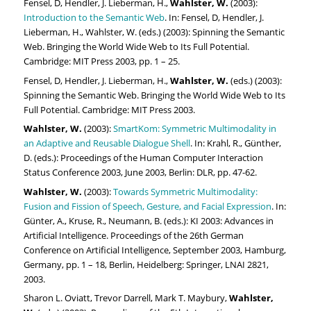
Fensel, D, Hendler, J. Lieberman, H.,
Wahlster, W.
(2003):
Introduction to the Semantic Web
. In: Fensel, D, Hendler, J.
Lieberman, H., Wahlster, W. (eds.) (2003): Spinning the Semantic
Web. Bringing the World Wide Web to Its Full Potential.
Cambridge: MIT Press 2003, pp. 1 – 25.
Fensel, D, Hendler, J. Lieberman, H.,
Wahlster, W.
(eds.) (2003):
Spinning the Semantic Web. Bringing the World Wide Web to Its
Full Potential. Cambridge: MIT Press 2003.
Wahlster, W.
(2003):
SmartKom: Symmetric Multimodality in
an Adaptive and Reusable Dialogue Shell
. In: Krahl, R., Günther,
D. (eds.): Proceedings of the Human Computer Interaction
Status Conference 2003, June 2003, Berlin: DLR, pp. 47-62.
Wahlster, W.
(2003):
Towards Symmetric Multimodality:
Fusion and Fission of Speech, Gesture, and Facial Expression
. In:
Günter, A., Kruse, R., Neumann, B. (eds.): KI 2003: Advances in
Artificial Intelligence. Proceedings of the 26th German
Conference on Artificial Intelligence, September 2003, Hamburg,
Germany, pp. 1 – 18, Berlin, Heidelberg: Springer, LNAI 2821,
2003.
Sharon L. Oviatt, Trevor Darrell, Mark T. Maybury,
Wahlster,