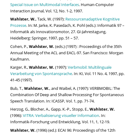
Special Issue on Multimodal Interfaces
. Human-Computer
Interaction Journal, Vol. 12, No. 1-2, 1997.
Wahlster, W.
, Tack, W. (1997):
Ressourcenadaptive Kognitive
Prozesse
. In: M. Jarke, K. Pasedach, K. Pohl (eds.): Informatik 97 –
Informatik als Innovationsmotor, 27. GI-Jahrestagung,
Heidelberg: Springer, 1997, pp. 51 – 57.
Cohen, P.,
Wahlster, W.
(eds.) (1997) : Proceedings of the 35th
Annual Meeting of the ACL and EACL-97. San Francisco: Morgan
Kaufmann.
Karger, R.,
Wahlster, W.
(1997):
Verbmobil: Multilinguale
Verarbeitung von Spontansprache
. In: KI, Vol. 11 No. 4, 1997, pp.
41-45 (1997).
Bub, T.,
Wahlster, W.
, and Waibel, A. (1997): VERBMOBIL: The
Combination Of Deep and Shallow Processing For Spontaneous
Speech Translation. In: ICASSP, Vol. 1, pp. 71-74.
Herzog, G., Blocher, A., Gapp, K.-P., Stopp, E.,
Wahlster, W.
(1996):
VITRA: Verbalisierung visueller Information
. In:
Informatik-Forschung und Entwicklung, Vol. 11, 1, 12-19.
Wahlster, W.
(1996) (ed.): ECAI 96: Proceedings of the 12th