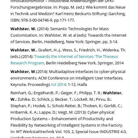
Innovationsmotor – Industrielle Anwendungen der DFKI-
Forschungsergebnisse. In: Popp, M. (ed.): Wie kommt das Neue
in Technik und Medizin? Karl Heinz Beckurts-Stiftung: Garching,
ISBN: 978-3-00-04746-9, pp.171-177.
Wahlster, W.
(2014): Semantic Technologies for Mass
Customization. In: Wahlster, W. et al (eds): Towards the Internet
of Services. Berlin, Heidelberg, New York: Springer, pp. 3-14.
Wahlster, W.
, Grallert, H.-J., Wess, S., Friedrich, H., Widenka, Th.
(eds.) (2014):
Towards the Internet of Services: The Theseus
Research Program
, Berlin Heidelberg New York, Springer, 2014
Wahlster, W
.(2014): Multiadaptive interfaces to cyber-physical
environments. ACM Conference on Intelligent User Interfaces,
Keynote, Proceedings
IUI 2014
: 1-12, Haifa
Reinhart, G.; Engelhardt, P.; Geiger, F.; Philipp, T. R.;
Wahlster,
W.
; Zühlke, D.; Schlick, J.; Becker, T.; Löckelt, M.; Pirvu, B.;
Stephan, P.; Hodek, S.; Scholz-Reiter, B.; Thoben, K.; Gorldt, C.;
Hribernik, K. A.; Lappe, D.; Veigt, M. (2013): Cyber-physical
Production Systems – Enhancement of Productivity and
Flexibility by Networking of Intelligent Systems in the Factory.
In: WT Werkstatttechnik Vol. 103, 2, Special Issue INDUSTRIE 4.0,