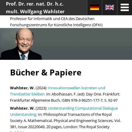
Prof. Dr. rer. nat. Dr. h.c.
mult. Wolfgang Wahlster
Professor für Informatik und CEA des Deutschen
Forschungszentrums für Künstliche Intelligenz (DFKI)
Search
Bücher & Papiere
Wahlster, W.
(2024):
Innovationswellen lostreten und
Trendsetter bleiben.
In: Abolhassan, F. (ed): Day One. Frankfurt:
Frankfurter Allgemeine Buch, ISBN 978-3-96251-177-7, S. 92-97
Wahlster, W.
(2023):
Understanding Computational Dialogue
Understanding
. In: Philosophical Transactions of the Royal
Society A, Mathematical, Physical and Engineering Sciences, Vol.
381, Issue 20220049, 20 pages, London: The Royal Society