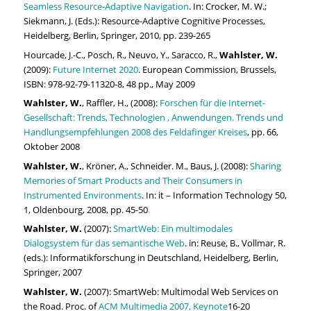
Seamless Resource-Adaptive Navigation
. In: Crocker, M. W.;
Siekmann, J. (Eds.): Resource-Adaptive Cognitive Processes,
Heidelberg, Berlin, Springer, 2010, pp. 239-265
Hourcade, J.-C., Posch, R., Neuvo, Y., Saracco, R.,
Wahlster, W.
(2009):
Future Internet 2020
. European Commission, Brussels,
ISBN: 978-92-79-11320-8, 48 pp., May 2009
Wahlster, W.
, Raffler, H., (2008):
Forschen für die Internet-
Gesellschaft: Trends, Technologien , Anwendungen. Trends und
Handlungsempfehlungen 2008 des Feldafinger Kreises
, pp. 66,
Oktober 2008
Wahlster, W.
, Kröner, A., Schneider. M., Baus, J. (2008):
Sharing
Memories of Smart Products and Their Consumers in
Instrumented Environments
. In: it – Information Technology 50,
1, Oldenbourg, 2008, pp. 45-50
Wahlster, W.
(2007):
SmartWeb: Ein multimodales
Dialogsystem für das semantische Web
. in: Reuse, B., Vollmar, R.
(eds.): Informatikforschung in Deutschland, Heidelberg, Berlin,
Springer, 2007
Wahlster, W.
(2007): SmartWeb: Multimodal Web Services on
the Road. Proc. of
ACM Multimedia 2007, Keynote
16-20