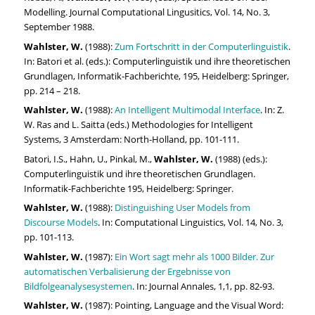
Modelling. Journal Computational Lingusitics, Vol. 14, No. 3,
September 1988.
Wahlster, W.
(1988):
Zum Fortschritt in der Computerlinguistik
.
In: Batori et al. (eds.): Computerlinguistik und ihre theoretischen
Grundlagen, Informatik-Fachberichte, 195, Heidelberg: Springer,
pp. 214 – 218.
Wahlster, W.
(1988):
An Intelligent Multimodal Interface
. In: Z.
W. Ras and L. Saitta (eds.) Methodologies for Intelligent
Systems, 3 Amsterdam: North-Holland, pp. 101-111.
Batori, I.S., Hahn, U., Pinkal, M.,
Wahlster, W.
(1988) (eds.):
Computerlinguistik und ihre theoretischen Grundlagen.
Informatik-Fachberichte 195, Heidelberg: Springer.
Wahlster, W.
(1988):
Distinguishing User Models from
Discourse Models
. In: Computational Linguistics, Vol. 14, No. 3,
pp. 101-113.
Wahlster, W.
(1987):
Ein Wort sagt mehr als 1000 Bilder. Zur
automatischen Verbalisierung der Ergebnisse von
Bildfolgeanalysesystemen
. In: Journal Annales, 1,1, pp. 82-93.
Wahlster, W.
(1987): Pointing, Language and the Visual Word: