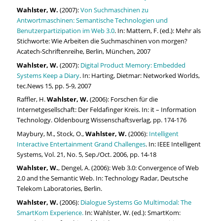
Wahlster, W.
(2007):
Von Suchmaschinen zu
Antwortmaschinen: Semantische Technologien und
Benutzerpartizipation im Web 3.0
. In: Mattern, F. (ed.): Mehr als
Stichworte: Wie Arbeiten die Suchmaschinen von morgen?
Acatech-Schriftenreihe, Berlin, München, 2007
Wahlster, W.
(2007):
Digital Product Memory: Embedded
Systems Keep a Diary
. In: Harting, Dietmar: Networked Worlds,
tec.News 15, pp. 5-9, 2007
Raffler, H.
Wahlster, W.
(2006): Forschen für die
Internetgesellschaft: Der Feldafinger Kreis. In: it – Information
Technology. Oldenbourg Wissenschaftsverlag, pp. 174-176
Maybury, M., Stock, O.,
Wahlster, W.
(2006):
Intelligent
Interactive Entertainment Grand Challenges
. In: IEEE Intelligent
Systems, Vol. 21, No. 5, Sep./Oct. 2006, pp. 14-18
Wahlster, W.
, Dengel, A. (2006): Web 3.0: Convergence of Web
2.0 and the Semantic Web. In: Technology Radar, Deutsche
Telekom Laboratories, Berlin.
Wahlster, W.
(2006):
Dialogue Systems Go Multimodal: The
SmartKom Experience.
In: Wahlster, W. (ed.): SmartKom: