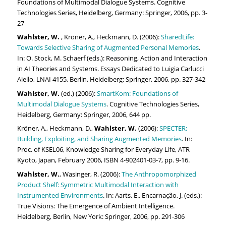
Foundations of Multimodal Dialogue Systems. Cognitive
Technologies Series, Heidelberg, Germany: Springer, 2006, pp. 3-
27
Wahlster, W.
, Kröner, A., Heckmann, D. (2006):
SharedLife:
Towards Selective Sharing of Augmented Personal Memories
.
In: O. Stock, M. Schaerf (eds.): Reasoning, Action and Interaction
in AI Theories and Systems. Essays Dedicated to Luigia Carlucci
Aiello, LNAI 4155, Berlin, Heidelberg: Springer, 2006, pp. 327-342
Wahlster, W.
(ed.) (2006):
SmartKom: Foundations of
Multimodal Dialogue Systems
. Cognitive Technologies Series,
Heidelberg, Germany: Springer, 2006, 644 pp.
Kröner, A., Heckmann, D.,
Wahlster, W.
(2006):
SPECTER:
Building, Exploiting, and Sharing Augmented Memories
. In:
Proc. of KSEL06, Knowledge Sharing for Everyday Life, ATR
Kyoto, Japan, February 2006, ISBN 4-902401-03-7, pp. 9-16.
Wahlster, W.
, Wasinger, R. (2006):
The Anthropomorphized
Product Shelf: Symmetric Multimodal Interaction with
Instrumented Environments
. In: Aarts, E., Encarnação, J. (eds.):
True Visions: The Emergence of Ambient Intelligence.
Heidelberg, Berlin, New York: Springer, 2006, pp. 291-306