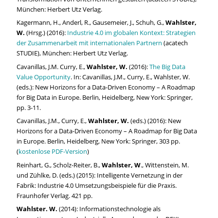
München: Herbert Utz Verlag.
Kagermann, H., Anderl, R., Gausemeier, J., Schuh, G.,
Wahlster,
W.
(Hrsg.) (2016):
Industrie 4.0 im globalen Kontext: Strategien
der Zusammenarbeit mit internationalen Partnern
(acatech
STUDIE), München: Herbert Utz Verlag.
Cavanillas, J.M. Curry, E.,
Wahlster, W.
(2016):
The Big Data
Value Opportunity
. In: Cavanillas, J.M., Curry, E., Wahlster, W.
(eds.): New Horizons for a Data-Driven Economy – A Roadmap
for Big Data in Europe. Berlin, Heidelberg, New York: Springer,
pp. 3-11.
Cavanillas, J.M., Curry, E.,
Wahlster, W.
(eds.) (2016): New
Horizons for a Data-Driven Economy – A Roadmap for Big Data
in Europe. Berlin, Heidelberg, New York: Springer, 303 pp.
(
kostenlose PDF-Version
)
Reinhart, G., Scholz-Reiter, B.,
Wahlster, W
., Wittenstein, M.
und Zühlke, D. (eds.) (2015): Intelligente Vernetzung in der
Fabrik: Industrie 4.0 Umsetzungsbeispiele für die Praxis.
Fraunhofer Verlag. 421 pp.
Wahlster. W.
(2014): Informationstechnologie als