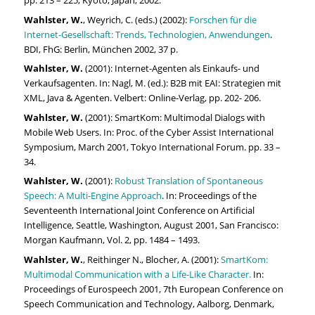
pp. 213 – 225, Kyoto, Japan, 2002.
Wahlster, W.
, Weyrich, C. (eds.) (2002):
Forschen für die
Internet-Gesellschaft: Trends, Technologien, Anwendungen
.
BDI, FhG: Berlin, München 2002, 37 p.
Wahlster, W.
(2001): Internet-Agenten als Einkaufs- und
Verkaufsagenten. In: Nagl, M. (ed.): B2B mit EAI: Strategien mit
XML, Java & Agenten. Velbert: Online-Verlag, pp. 202- 206.
Wahlster, W.
(2001): SmartKom: Multimodal Dialogs with
Mobile Web Users. In: Proc. of the Cyber Assist International
Symposium, March 2001, Tokyo International Forum. pp. 33 –
34.
Wahlster, W.
(2001):
Robust Translation of Spontaneous
Speech: A Multi-Engine Approach
. In: Proceedings of the
Seventeenth International Joint Conference on Artificial
Intelligence, Seattle, Washington, August 2001, San Francisco:
Morgan Kaufmann, Vol. 2, pp. 1484 – 1493.
Wahlster, W.
, Reithinger N., Blocher, A. (2001):
SmartKom:
Multimodal Communication with a Life-Like Character.
In:
Proceedings of Eurospeech 2001, 7th European Conference on
Speech Communication and Technology, Aalborg, Denmark,