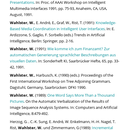
Presentations
. In: Proc. of AAAI Workshop on Intelligent
Multimedia Interfaces 1991, pp. 75-93, Anaheim, CA, USA,
August, 1991.
Wahlster, W.
, E. André, E., Graf, W., Rist, T. (1991):
Knowledge-
Based Media Coordination in Intelligent User Interfaces
. In: E.
Ardizzone, S. Gaglio, F. Sorbello (eds.) Trends in Artificial
Intelligence, Berlin: Springer, pp. 2-16.
Wahlster, W.
(1991):
Wie komme ich zum Finanzamt? Zur
automatischen Generierung sprachlicher Beschreibungen aus
visuellen Daten
. In: Sonderheft KI, Saarbrücker Hefte, 65, pp. 33-
42, 1991.
Wahlster, W.
, Harbusch, K. (1990) (eds.): Proceedings of the
First International Workshop on Tree Adjoining Grammars.
Dagstuhl, Germany, Saarbrücken: DFKI 1990.
Wahlster, W.
(1989):
One Word Says More Than a Thousand
Pictures
. On the Automatic Verbalization of the Results of
Image Sequence Analysis Systems. In: Computers and Artificial
Intelligence, 8:479-492.
Herzog, G. , C.-K. Sung, E. André, W. Enkelmann, H.-H. Nagel, T.
Rist,
Wahlster, W.
und Zimmermann, G (1989):
Incremental