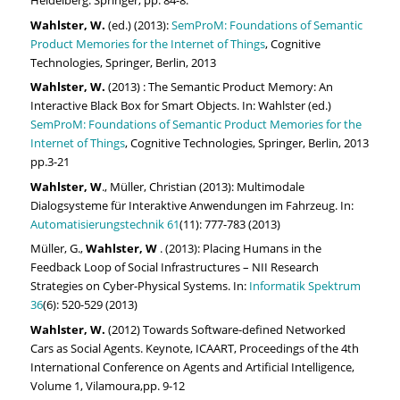
Heidelberg: Springer, pp. 84-8.
Wahlster, W.
(ed.) (2013):
SemProM: Foundations of Semantic
Product Memories for the Internet of Things
, Cognitive
Technologies, Springer, Berlin, 2013
Wahlster, W.
(2013) : The Semantic Product Memory: An
Interactive Black Box for Smart Objects. In: Wahlster (ed.)
SemProM: Foundations of Semantic Product Memories for the
Internet of Things
, Cognitive Technologies, Springer, Berlin, 2013
pp.3-21
Wahlster, W
., Müller, Christian (2013): Multimodale
Dialogsysteme für Interaktive Anwendungen im Fahrzeug. In:
Automatisierungstechnik 61
(11): 777-783 (2013)
Müller
,
G.,
Wahlster, W
. (2013): Placing Humans in the
Feedback Loop of Social Infrastructures – NII Research
Strategies on Cyber-Physical Systems. In:
Informatik Spektrum
36
(6): 520-529 (2013)
Wahlster, W.
(2012) Towards Software-defined Networked
Cars as Social Agents. Keynote, ICAART, Proceedings of the 4th
International Conference on Agents and Artificial Intelligence,
Volume 1, Vilamoura,pp. 9-12