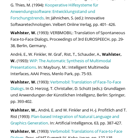
G. Thies, M. (1994):
Kooperative Hilfesysteme für
Anwendungssoftware: Entwicklungsstand und
Forschungstrends
. In: Jähnichen, S. (ed.): Innovative
Softwaretechnologien. Velbert Online Verlag, pp. 401- 426.
Wahlster, W.
(1993): VERBMOBIL: Translation of Spontaneous
Face-to-Face Dialogs, Proceedings of 3rd EUROSPEECH, pp. 29-
38, Berlin, Germany.
André, E., W. Finkler, W. Graf , Rist, T., Schauder, A.,
Wahlster,
W.
(1993):
WIP: The Automatic Synthesis of Multimodal
Presentations
. In: Maybury, M.: Intelligent Multimedia
Interfaces, AAAI Press, Menlo Park, pp. 75-93.
Wahlster, W.
(1993):
Verbmobil: Translation of Face-To-Face
Dialogs
. In O. Herzog, T. Christaller, D. Schütt (eds.): Grundlagen
und Anwendungen der Künstlichen Intelligenz, Berlin: Springer,
pp. 393-402.
Wahlster, W.
, André, E. and W. Finkler and H.-J. Profitlich and T.
Rist (1993):
Plan-based Integration of Natural Language and
Graphics Generation
. In: Artificial Intelligence, 63, pp. 387-427.
Wahlster, W.
(1993):
Verbmobil: Translations of Face-to-Face
Dialogs
. Proc. of MT Summit IV, Kobe, Japan, pp. 127-135.