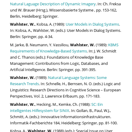
Natural Laguage Description of Dynamic Imagery
. In: Ch. Freksa
und W. Brauer (Hrsg.), Wissensbasierte Systeme , pp. 153-162,
Berlin, Heidelberg: Springer.
Wahlster, W.
, Kobsa, A. (1989):
User Models in Dialog Systems
.
In: Kobsa, A., Wahlster, W. (eds.): User Models in Dialog Systems.
Berlin: Springer, pp. 4-34.
M. Jarke, B. Neumann, Y. Vassiliou,
Wahlster, W.
(1989):
KBMS
Requirements of Knowledge-Based Systems
. In: J. W. Schmidt
and C. Thanos (eds.): Foundations of Knowledge Base
Management: Contributions from Logic, Databases, and
Artificial Intelligence. Berlin: Springer, pp. 391-395.
Wahlster, W.
(1989):
Natural Language Systems: Some
Research Trends
. In: Schnelle, H., Bernsen, N. O. (eds.) Logic and
Linguistics: Research Directions in Cognitive Science – European
Perspectives, Vol. 2, Lawrence Erlbaum, pp. 171-183.
Wahlster, W.
, Hecking, M., Kemke, Ch. (1988):
SC: Ein
intelligentes Hilfesystem für SINIX
. In: Gollan, B., Paul, W.J.,
Schmitt, A. (eds.): Innovative Informationsinfrastrukturen.
Informatik-Fachberichte 184, Heidelberg: Springer, pp. 81-100.
Kobsa, A.,
Wahlster, W.
(1988) (eds.): Special Issue on User