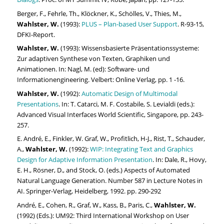
Berger, F., Fehrle, Th., Klöckner, K., Schölles, V., Thies, M.,
Wahlster, W.
(1993):
PLUS – Plan-based User Support
. R-93-15,
DFKI-Report.
Wahlster, W.
(1993): Wissensbasierte Präsentationssysteme:
Zur adaptiven Synthese von Texten, Graphiken und
Animationen. In: Nagl, M. (ed): Software- und
Informationengineering. Velbert: Online Verlag, pp. 1 -16.
Wahlster, W.
(1992):
Automatic Design of Multimodal
Presentations
. In: T. Catarci, M. F. Costabile, S. Levialdi (eds.):
Advanced Visual Interfaces World Scientific, Singapore, pp. 243-
257.
E. André, E., Finkler, W. Graf, W., Profitlich, H-J., Rist, T., Schauder,
A.,
Wahlster, W.
(1992):
WIP: Integrating Text and Graphics
Design for Adaptive Information Presentation
. In: Dale, R., Hovy,
E. H., Rösner, D., and Stock, O. (eds.) Aspects of Automated
Natural Language Generation. Number 587 in Lecture Notes in
AI. Springer-Verlag, Heidelberg, 1992. pp. 290-292
André, E., Cohen, R., Graf, W., Kass, B., Paris, C.,
Wahlster, W.
(1992) (Eds.): UM92: Third International Workshop on User