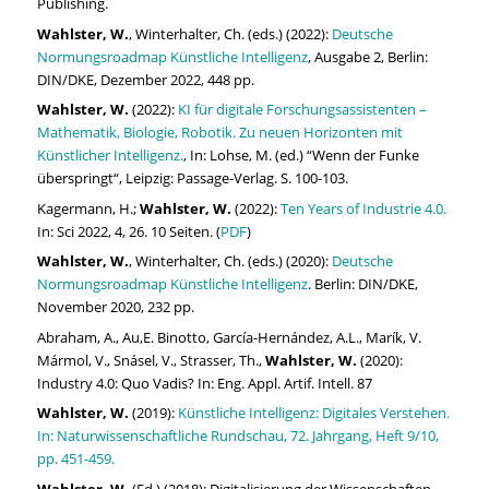
Publishing.
Wahlster, W.
, Winterhalter, Ch. (eds.) (2022):
Deutsche
Normungsroadmap Künstliche Intelligenz
, Ausgabe 2, Berlin:
DIN/DKE, Dezember 2022, 448 pp.
Wahlster, W.
(2022):
KI für digitale Forschungsassistenten –
Mathematik, Biologie, Robotik. Zu neuen Horizonten mit
Künstlicher Intelligenz.
, In: Lohse, M. (ed.) “Wenn der Funke
überspringt“, Leipzig: Passage-Verlag. S. 100-103.
Kagermann, H.;
Wahlster, W.
(2022):
Ten Years of Industrie 4.0.
In: Sci 2022, 4, 26. 10 Seiten. (
PDF
)
Wahlster, W.
, Winterhalter, Ch. (eds.) (2020):
Deutsche
Normungsroadmap Künstliche Intelligenz
. Berlin: DIN/DKE,
November 2020, 232 pp.
Abraham, A., Au,E. Binotto, García-Hernández, A.L., Marík, V.
Mármol, V., Snásel, V., Strasser, Th.,
Wahlster, W.
(2020):
Industry 4.0: Quo Vadis? In: Eng. Appl. Artif. Intell. 87
Wahlster, W.
(2019):
Künstliche Intelligenz: Digitales Verstehen.
In: Naturwissenschaftliche Rundschau, 72. Jahrgang, Heft 9/10,
pp. 451-459.
Wahlster, W.
(Ed.) (2018): Digitalisierung der Wissenschaften –