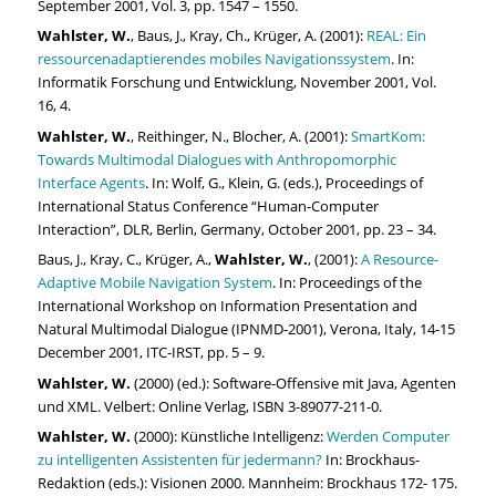
September 2001, Vol. 3, pp. 1547 – 1550.
Wahlster, W.
, Baus, J., Kray, Ch., Krüger, A. (2001):
REAL: Ein
ressourcenadaptierendes mobiles Navigationssystem
. In:
Informatik Forschung und Entwicklung, November 2001, Vol.
16, 4.
Wahlster, W.
, Reithinger, N., Blocher, A. (2001):
SmartKom:
Towards Multimodal Dialogues with Anthropomorphic
Interface Agents
. In: Wolf, G., Klein, G. (eds.), Proceedings of
International Status Conference “Human-Computer
Interaction”, DLR, Berlin, Germany, October 2001, pp. 23 – 34.
Baus, J., Kray, C., Krüger, A.,
Wahlster, W.
, (2001):
A Resource-
Adaptive Mobile Navigation System
. In: Proceedings of the
International Workshop on Information Presentation and
Natural Multimodal Dialogue (IPNMD-2001), Verona, Italy, 14-15
December 2001, ITC-IRST, pp. 5 – 9.
Wahlster, W.
(2000) (ed.): Software-Offensive mit Java, Agenten
und XML. Velbert: Online Verlag, ISBN 3-89077-211-0.
Wahlster, W.
(2000): Künstliche Intelligenz:
Werden Computer
zu intelligenten Assistenten für jedermann?
In: Brockhaus-
Redaktion (eds.): Visionen 2000. Mannheim: Brockhaus 172- 175.