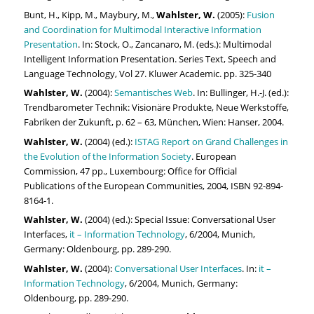
Bunt, H., Kipp, M., Maybury, M.,
Wahlster, W.
(2005):
Fusion
and Coordination for Multimodal Interactive Information
Presentation
. In: Stock, O., Zancanaro, M. (eds.): Multimodal
Intelligent Information Presentation. Series Text, Speech and
Language Technology, Vol 27. Kluwer Academic. pp. 325-340
Wahlster, W.
(2004):
Semantisches Web
. In: Bullinger, H.-J. (ed.):
Trendbarometer Technik: Visionäre Produkte, Neue Werkstoffe,
Fabriken der Zukunft, p. 62 – 63, München, Wien: Hanser, 2004.
Wahlster, W.
(2004) (ed.):
ISTAG Report on Grand Challenges in
the Evolution of the Information Society
. European
Commission, 47 pp., Luxembourg: Office for Official
Publications of the European Communities, 2004, ISBN 92-894-
8164-1.
Wahlster, W.
(2004) (ed.): Special Issue: Conversational User
Interfaces,
it – Information Technology
, 6/2004, Munich,
Germany: Oldenbourg, pp. 289-290.
Wahlster, W.
(2004):
Conversational User Interfaces
. In:
it –
Information Technology
, 6/2004, Munich, Germany:
Oldenbourg, pp. 289-290.