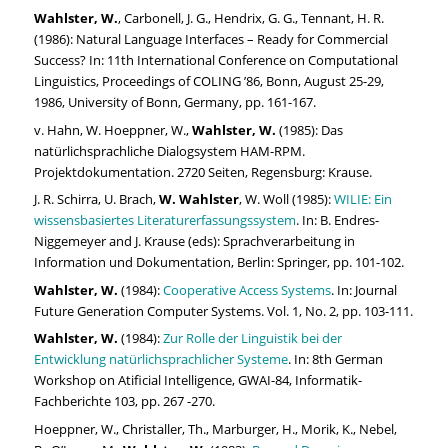
Wahlster, W.
, Carbonell, J. G., Hendrix, G. G., Tennant, H. R.
(1986): Natural Language Interfaces – Ready for Commercial
Success? In: 11th International Conference on Computational
Linguistics, Proceedings of COLING ’86, Bonn, August 25-29,
1986, University of Bonn, Germany, pp. 161-167.
v. Hahn, W. Hoeppner, W.,
Wahlster, W.
(1985): Das
natürlichsprachliche Dialogsystem HAM-RPM.
Projektdokumentation. 2720 Seiten, Regensburg: Krause.
J. R. Schirra, U. Brach,
W. Wahlster
, W. Woll (1985):
WILIE: Ein
wissensbasiertes Literaturerfassungssystem
. In: B. Endres-
Niggemeyer and J. Krause (eds): Sprachverarbeitung in
Information und Dokumentation, Berlin: Springer, pp. 101-102.
Wahlster, W.
(1984):
Cooperative Access Systems
. In: Journal
Future Generation Computer Systems. Vol. 1, No. 2, pp. 103-111.
Wahlster, W.
(1984):
Zur Rolle der Linguistik bei der
Entwicklung natürlichsprachlicher Systeme
. In: 8th German
Workshop on Atificial Intelligence, GWAI-84, Informatik-
Fachberichte 103, pp. 267 -270.
Hoeppner, W., Christaller, Th., Marburger, H., Morik, K., Nebel,