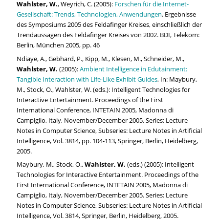
Wahlster, W.
, Weyrich, C. (2005):
Forschen für die Internet-
Gesellschaft: Trends, Technologien, Anwendungen
. Ergebnisse
des Symposiums 2005 des Feldafinger Kreises, einschließlich der
Trendaussagen des Feldafinger Kreises von 2002. BDI, Telekom:
Berlin, München 2005, pp. 46
Ndiaye, A., Gebhard, P., Kipp, M., Klesen, M., Schneider, M.,
Wahlster, W.
(2005):
Ambient Intelligence in Edutainment:
Tangible Interaction with Life-Like Exhibit Guides
, In: Maybury,
M., Stock, O., Wahlster, W. (eds.): Intelligent Technologies for
Interactive Entertainment. Proceedings of the First
International Conference, INTETAIN 2005, Madonna di
Campiglio, Italy, November/December 2005. Series: Lecture
Notes in Computer Science, Subseries: Lecture Notes in Artificial
Intelligence, Vol. 3814, pp. 104-113, Springer, Berlin, Heidelberg,
2005.
Maybury, M., Stock, O.,
Wahlster, W.
(eds.) (2005): Intelligent
Technologies for Interactive Entertainment. Proceedings of the
First International Conference, INTETAIN 2005, Madonna di
Campiglio, Italy, November/December 2005. Series: Lecture
Notes in Computer Science, Subseries: Lecture Notes in Artificial
Intelligence, Vol. 3814, Springer, Berlin, Heidelberg, 2005.