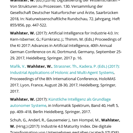
Von Strukturen zu Prozessen. 130. Versammlung der
Gesellschaft Deutscher Naturforscher und Ärzte, Saarbrücken
2018, In: Naturwissenschaftliche Rundschau, 72. Jahrgang, Heft
855/856, pp. 447-522.
Wahlster, W.
(2017): Artificial Intelligence for Industrie 4.0. In:
Kern-Isberner, G.; Fürnkranz, J.; Thimm, M. (Eds.) Proceedings of
the KI 2017: Advances in Artificial Intelligence, 40th Annual
German Conference on AI, Dortmund, Germany, September 25-
29, 2017, Heidelberg, Springer, 2017 p. 16.
Mařík, V.,
Wahlster, W.
, Strassner, Th., Kadera, P. (Eds.) (2017):
Industrial Applications of Holonic and Multi-Agent Systems
,
Proceeedings of the 8th International Conference, HoloMAS
2017, Lyon, France, August 28-30, 2017, Heidelberg, Springer,
2017.
Wahlster, W.
(2017):
Künstliche Intelligenz als Grundlage
autonomer Systeme
, in Informatik Spektrum, Band 40, Heft 5,
pp. 409–418, Berlin Heidelberg, Springer, 2017.
Schuh, G., Anderl, R., Gausemeier J., ten Hompel, M.,
Wahlster,
W.
(Hrsg.) (2017): Industrie 4.0 Maturity Index. Die digitale
Transformation von Unternehmen gestalten (acatech STUDIE),