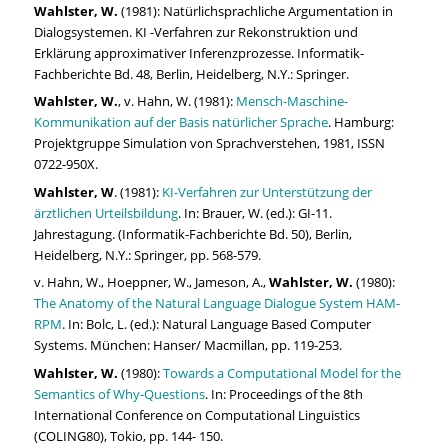
Wahlster, W.
(1981): Natürlichsprachliche Argumentation in
Dialogsystemen. KI -Verfahren zur Rekonstruktion und
Erklärung approximativer Inferenzprozesse. Informatik-
Fachberichte Bd. 48, Berlin, Heidelberg, N.Y.: Springer.
Wahlster, W.
, v. Hahn, W. (1981):
Mensch-Maschine-
Kommunikation auf der Basis natürlicher Sprache
. Hamburg:
Projektgruppe Simulation von Sprachverstehen, 1981, ISSN
0722-950X.
Wahlster, W
. (1981):
KI-Verfahren zur Unterstützung der
ärztlichen Urteilsbildung
. In: Brauer, W. (ed.): GI-11.
Jahrestagung. (Informatik-Fachberichte Bd. 50), Berlin,
Heidelberg, N.Y.: Springer, pp. 568-579.
v. Hahn, W., Hoeppner, W., Jameson, A.,
Wahlster, W.
(1980):
The Anatomy of the Natural Language Dialogue System HAM-
RPM
. In: Bolc, L. (ed.): Natural Language Based Computer
Systems. München: Hanser/ Macmillan, pp. 119-253.
Wahlster, W.
(1980):
Towards a Computational Model for the
Semantics of Why-Questions
. In: Proceedings of the 8th
International Conference on Computational Linguistics
(COLING80), Tokio, pp. 144- 150.