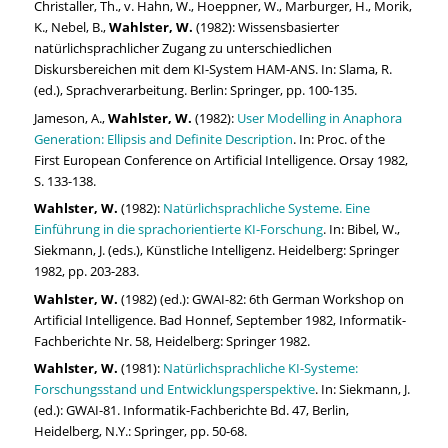
Christaller, Th., v. Hahn, W., Hoeppner, W., Marburger, H., Morik,
K., Nebel, B.,
Wahlster, W.
(1982): Wissensbasierter
natürlichsprachlicher Zugang zu unterschiedlichen
Diskursbereichen mit dem KI-System HAM-ANS. In: Slama, R.
(ed.), Sprachverarbeitung. Berlin: Springer, pp. 100-135.
Jameson, A.,
Wahlster, W.
(1982):
User Modelling in Anaphora
Generation: Ellipsis and Definite Description
. In: Proc. of the
First European Conference on Artificial Intelligence. Orsay 1982,
S. 133-138.
Wahlster, W.
(1982):
Natürlichsprachliche Systeme. Eine
Einführung in die sprachorientierte KI-Forschung
. In: Bibel, W.,
Siekmann, J. (eds.), Künstliche Intelligenz. Heidelberg: Springer
1982, pp. 203-283.
Wahlster, W.
(1982) (ed.): GWAI-82: 6th German Workshop on
Artificial Intelligence. Bad Honnef, September 1982, Informatik-
Fachberichte Nr. 58, Heidelberg: Springer 1982.
Wahlster, W.
(1981):
Natürlichsprachliche KI-Systeme:
Forschungsstand und Entwicklungsperspektive
. In: Siekmann, J.
(ed.): GWAI-81. Informatik-Fachberichte Bd. 47, Berlin,
Heidelberg, N.Y.: Springer, pp. 50-68.