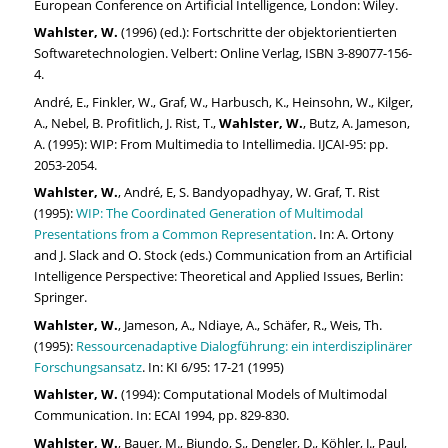
European Conference on Artificial Intelligence, London: Wiley.
Wahlster, W.
(1996) (ed.): Fortschritte der objektorientierten
Softwaretechnologien. Velbert: Online Verlag, ISBN 3-89077-156-
4.
André, E., Finkler, W., Graf, W., Harbusch, K., Heinsohn, W., Kilger,
A., Nebel, B. Profitlich, J. Rist, T.,
Wahlster, W.
, Butz, A. Jameson,
A. (1995): WIP: From Multimedia to Intellimedia. IJCAI-95: pp.
2053-2054.
Wahlster, W.
, André, E, S. Bandyopadhyay, W. Graf, T. Rist
(1995):
WIP: The Coordinated Generation of Multimodal
Presentations from a Common Representation
. In: A. Ortony
and J. Slack and O. Stock (eds.) Communication from an Artificial
Intelligence Perspective: Theoretical and Applied Issues, Berlin:
Springer.
Wahlster, W.
, Jameson, A., Ndiaye, A., Schäfer, R., Weis, Th.
(1995):
Ressourcenadaptive Dialogführung: ein interdisziplinärer
Forschungsansatz
. In: KI 6/95: 17-21 (1995)
Wahlster, W.
(1994): Computational Models of Multimodal
Communication. In: ECAI 1994, pp. 829-830.
Wahlster, W.
, Bauer, M., Biundo, S., Dengler, D., Köhler, J., Paul,