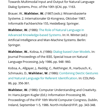
Towards Multimodal Input and Output for Natural Language
Dialog Systems, Proc. of the 10th IJCAI, pp. 1163.
Brauer, W.,
Wahlster, W.
(1987) (eds.): Wissensbasierte
Systeme. 2. Internationaler GI-Kongress, Oktober 1987,
Informatik-Fachberichte 155, Heidelberg: Springer.
Wahlster, W.
(1986):
The Role of Natural Language in
Advanced Knowledge-based Systems
. In: H. Winter (ed.):
Artificial Intelligence and Man-Machine Systems. Berlin:
Springer.
Wahlster, W.
, Kobsa, A. (1986):
Dialog-based User Models
. In:
Journal Proceedings of the IEEE, Special Issue on Natural
Language Processing, July 1986, pp. 948 -960.
Kobsa, A., Allgayer, J., Reddig, C., Reithinger, R., Harbusch, K.,
Schmauks, D.,
Wahlster, W.
(1986):
Combining Deictic Gestures
and Natural Language for Referent Identification
. In: COLING-
86, pp. 356-361.
Wahlster, W.
(1986): Computer Understanding and Creativity.
In: Hans-Jürgen Kugler (Ed.): Information Processing 86,
Proceedings of the IFIP 10th World Computer Congress, Dublin,
Ireland, September 1-5, 1986. North-Holland/IFIP, pp. 343-348.