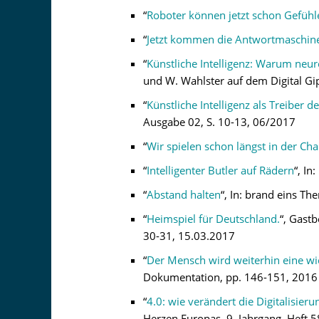
“
Roboter können jetzt schon Gefüh
“
Jetzt kommen die Antwortmaschin
“
Künstliche Intelligenz: Warum neu
und W. Wahlster auf dem Digital Gi
“
Künstliche Intelligenz als Treiber d
Ausgabe 02, S. 10-13, 06/2017
“
Wir spielen schon längst in der C
“
Intelligenter Butler auf Rädern
“, In
“
Abstand halten
“, In: brand eins Th
“
Heimspiel für Deutschland.
“, Gast
30-31, 15.03.2017
“
Der Mensch wird weiterhin eine wic
Dokumentation, pp. 146-151, 2016
“
4.0: wie verändert die Digitalisieru
Herzen Europas, 9. Jahrgang, Heft 