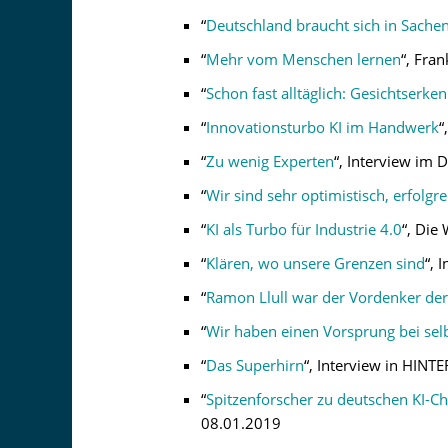
“
Deutschland braucht sich in Sachen
“
Mehr vom Menschen lernen
“, Fra
“
Schon fast alltäglich: Gesichtserke
“
Innovationsturbo KI im Handwerk
“
“
Zu wenig Experten
“, Interview im 
“
Wir sind sehr optimistisch, erfolgre
“
KI als Turbo für Industrie 4.0
“, Die
“
Klären, wo unsere Grenzen sind
“, 
“
Ramon Llull war der Vordenker der 
“
Wir haben einen Vorsprung bei sel
“
Das Superhirn
“, Interview in HINT
“
Spitzenforscher zu deutschen KI-Ch
08.01.2019