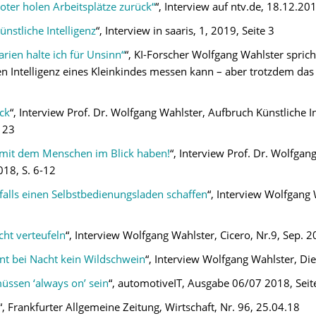
oter holen Arbeitsplätze zurück“
“, Interview auf ntv.de, 18.12.20
nstliche Intelligenz
“, Interview in saaris, 1, 2019, Seite 3
rien halte ich für Unsinn“
“, KI-Forscher Wolfgang Wahlster sprich
len Intelligenz eines Kleinkindes messen kann – aber trotzdem da
ck
“, Interview Prof. Dr. Wolfgang Wahlster, Aufbruch Künstliche I
 23
 mit dem Menschen im Blick haben!
“, Interview Prof. Dr. Wolfga
018, S. 6-12
sfalls einen Selbstbedienungsladen schaffen
“, Interview Wolfgan
cht verteufeln
“, Interview Wolfgang Wahlster, Cicero, Nr.9, Sep. 2
nt bei Nacht kein Wildschwein
“, Interview Wolfgang Wahlster, Die
ssen ‘always on’ sein
“, automotiveIT, Ausgabe 06/07 2018, Sei
“, Frankfurter Allgemeine Zeitung, Wirtschaft, Nr. 96, 25.04.18