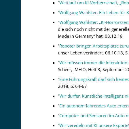
“
Wettlauf um KI-Vorherrschaft, „Rob
“
Wolfgang Wahlster: Ein Leben für Kü
“
Wolfgang Wahlster: „KI-Horrorszena
die sich noch nicht mit der generel
Made in Germany“ hat, 03.12.18
“
Roboter bringen Arbeitsplätze zurü
unser Leben verändert, 06.10.18, S.
“
Wir müssen immer die Interaktion
Scheer, IM+IO, Heft 3, September 2
“
Eine Führungskraft darf sich keine
2018, S. 64-67
“
Wir dürfen Künstliche Intelligenz ni
“
Ein autonom fahrendes Auto erken
“
Computer und Sensoren im Auto mü
“
Wir veredeln mit KI unsere Exporte