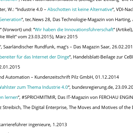
er, W.: “Industrie 4.0 –
Abschotten ist keine Alternative
“, VDI-Nac
 Generation
“, tec.News 28, Das Technologie-Magazin von Harting, 
“ (Vorwort) und: “
Wir haben die Innovationsführerschaft
“ (Artike
ie Welt“ vom 23.03.2015), März 2015
“, Saarländischer Rundfunk, mag’s – Das Magazin Saar, 26.02.20
reiter für das Internet der Dinge
“, Handelsblatt-Beilage zur C
02.01.2015
nd Automation – Kundenzeitschrift Pilz GmbH, 01.12.2014
Wahlster zum Thema Industrie 4.0
“, bundesregierung.de, 23.09.2
n lernen
“, #SPRICHMITMIR, Das IT-Magazin von FERCHAU ENGIN
inz Streibich, The Digital Enterprise, The Moves and Motives of the
 karriereführer ingenieure, 1.2013