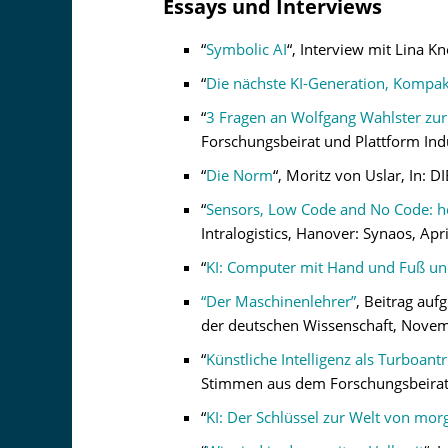
Essays und Interviews
“
Symbolic AI
“, Interview mit Lina K
“
Die nächste KI-Generation, Kompa
“
3 Fragen an Wolfgang Wahlster zur S
Forschungsbeirat und Plattform Indus
“
Die Norm
“, Moritz von Uslar, In: D
“
Sensors, Low Code and No Code: how 
Intralogistics, Hanover: Synaos, Apr
“
KI: Computer mit Hand und Fuß un
“Der Maschinenlehrer”
, Beitrag auf
der deutschen Wissenschaft, Novem
“
Künstliche Intelligenz als Turboantr
Stimmen aus dem Forschungsbeirat
“
KI: Der Schlüssel zur Welt von mor