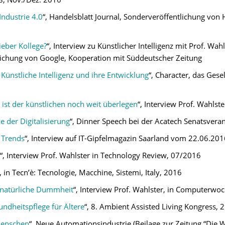
Industrie 4.0
“, Handelsblatt Journal, Sonderveröffentlichung vo
ieber Kollege?
“, Interview zu Künstlicher Intelligenz mit Prof. Wah
ichung von Google, Kooperation mit Süddeutscher Zeitung
 Künstliche Intelligenz und ihre Entwicklung
“, Character, das Ges
z ist der künstlichen noch weit überlegen
“, Interview Prof. Wahls
ze der Digitalisierung
“, Dinner Speech bei der Acatech Senatsver
 Trends
“, Interview auf IT-Gipfelmagazin Saarland vom 22.06.201
“, Interview Prof. Wahlster in Technology Review, 07/2016
“, in Tecn’è: Tecnologie, Macchine, Sistemi, Italy, 2016
ls natürliche Dummheit
“, Interview Prof. Wahlster, in Computerwo
ndheitspflege für Ältere
“, 8. Ambient Assisted Living Kongress, 
Menschen
“, Neue Automationsindustrie (Beilage zur Zeitung “Die 