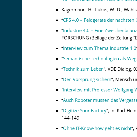
Kagermann, H., Lukas, W.-D., Wahlst
“
CPS 4.0 – Feldgeräte der nächsten
“
Industrie 4.0 – Eine Zwischenbilanz
FORSCHUNG (Beilage der Zeitung “D
“
Interview zum Thema Industrie 4.0
“
Semantische Technologien als Wegbe
“
Technik zum Leben
“, VDE Dialog, 
“
Den Vorsprung sichern
“, Mensch u
“
Interview mit Professor Wolfgang 
“
Auch Roboter müssen das Vergesse
“
Digitize Your Factory
“, in: Karl-He
144-149
“
Ohne IT-Know-how geht es nicht
“,