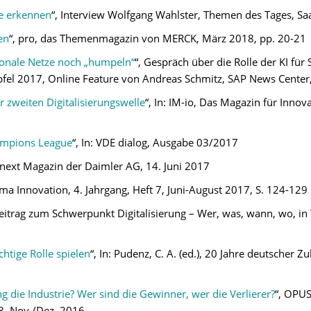
le erkennen
“, Interview Wolfgang Wahlster, Themen des Tages, Sa
en
“, pro, das Themenmagazin von MERCK, März 2018, pp. 20-21
ronale Netze noch „humpeln“
“, Gespräch über die Rolle der KI fü
pfel 2017, Online Feature von Andreas Schmitz, SAP News Center,
er zweiten Digitalisierungswelle
“, In: IM-io, Das Magazin für Inn
hampions League
“, In: VDE dialog, Ausgabe 03/2017
: next Magazin der Daimler AG, 14. Juni 2017
ema Innovation, 4. Jahrgang, Heft 7, Juni-August 2017, S. 124-129
beitrag zum Schwerpunkt Digitalisierung – Wer, was, wann, wo, i
htige Rolle spielen
“, In: Pudenz, C. A. (ed.), 20 Jahre deutscher Z
ng die Industrie? Wer sind die Gewinner, wer die Verlierer?
“, OPUS
58, Nov./Dez. 2016