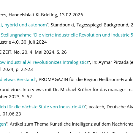
nees, Handelsblatt KI-Briefing, 13.02.2026
kt, hybrid und autonom
“, Standpunkt, Tagesspiegel Background, 
tellungnahme “Die vierte industrielle Revolution und Industrie 5.
trie 4.0, 30. Juli 2024
IE ZEIT, No. 20, 4. Mai 2024, S. 26
industrial AI revolutionizes Intralogistics
“, In: Aymar Pirzada (
il 2024, p. 22-23
d etwas Verstand
“, PROMAGAZIN für die Region Heilbronn-Franken
grund eines Interviews mit Dr. Michael Kröher für das manager ma
ber 2023, S. 52
ieb für die nächste Stufe von Industrie 4.0
“, acatech, Deutsche A
, 01.06.23
gen
“, Artikel zum Thema Künstliche Intelligenz auf dem Nachrich