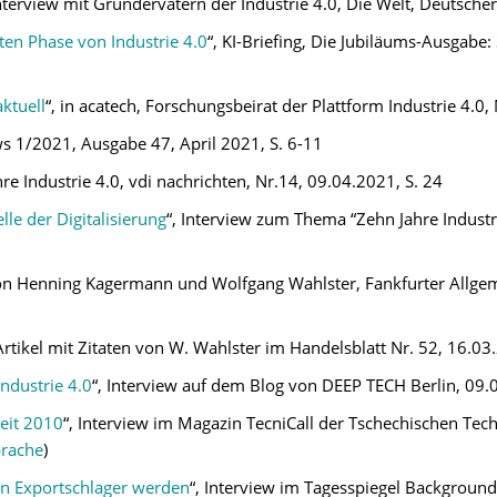
Interview mit Gründervätern der Industrie 4.0, Die Welt, Deutscher
sten Phase von Industrie 4.0
“, KI-Briefing, Die Jubiläums-Ausgabe:
aktuell
“, in acatech, Forschungsbeirat der Plattform Industrie 4.
ws 1/2021, Ausgabe 47, April 2021, S. 6-11
hre Industrie 4.0, vdi nachrichten, Nr.14, 09.04.2021, S. 24
lle der Digitalisierung
“, Interview zum Thema “Zehn Jahre Industri
 von Henning Kagermann und Wolfgang Wahlster, Fankfurter Allgeme
 Artikel mit Zitaten von W. Wahlster im Handelsblatt Nr. 52, 16.03
Industrie 4.0
“, Interview auf dem Blog von DEEP TECH Berlin, 09
seit 2010
“, Interview im Magazin TecniCall der Tschechischen Tec
prache
)
ein Exportschlager werden
“, Interview im Tagesspiegel Backgroun