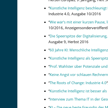
“
Künstliche Intelligenz beschleunigt 
Industrie 4.0, Ausgabe 10/2016
“
Wie wär’s mit einer kurzen Pause, l
10/2016, Anzeigensonderveröffentl
“
Die Speerspitze der Digitalisierung,
Ausgabe 9, Herbst 2016
“
60 Jahre KI: Menschliche Intelligen
“
Künstliche Intelligenz als Speerspit
“
Prof. Wahlster über Potenziale und
“
Keine Angst vor schlauen Rechnern
“
The Roots of Change: Industrie 4.0
“
Künstliche Intelligenz ist besser a
“
Interview zum Thema IT in der Gesu
“
KI – Die neue beste Freundin des 