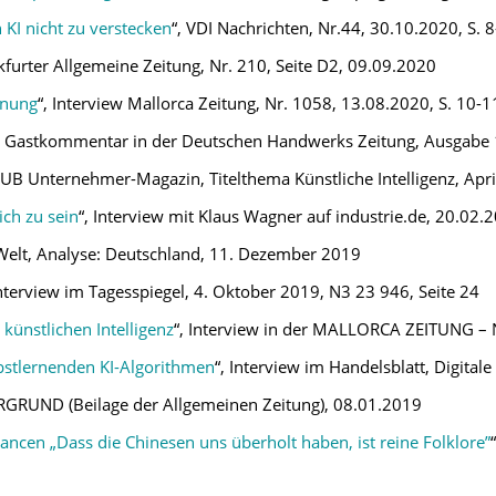
 KI nicht zu verstecken
“, VDI Nachrichten, Nr.44, 30.10.2020, S. 8
nkfurter Allgemeine Zeitung, Nr. 210, Seite D2, 09.09.2020
nnung
“, Interview Mallorca Zeitung, Nr. 1058, 13.08.2020, S. 10-1
, Gastkommentar in der Deutschen Handwerks Zeitung, Ausgabe 12
DUB Unternehmer-Magazin, Titelthema Künstliche Intelligenz, Apri
ich zu sein
“, Interview mit Klaus Wagner auf industrie.de, 20.02.
 Welt, Analyse: Deutschland, 11. Dezember 2019
Interview im Tagesspiegel, 4. Oktober 2019, N3 23 946, Seite 24
künstlichen Intelligenz
“, Interview in der MALLORCA ZEITUNG – 
bstlernenden KI-Algorithmen
“, Interview im Handelsblatt, Digital
ERGRUND (Beilage der Allgemeinen Zeitung), 08.01.2019
ancen „Dass die Chinesen uns überholt haben, ist reine Folklore”