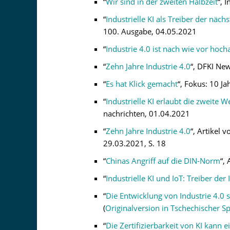
“
Wir sind in der zweiten Halbzeit
“, 
“
Industrielle KI als Treiber der näch
100. Ausgabe, 04.05.2021
“
Industrie 4.0 ist nach wie vor hoch
“
Zehn Jahre Industrie 4.0
“, DFKI Ne
“
Es hat Klick gemacht
“, Fokus: 10 Ja
“
Industrielle KI erlaubt die zweite We
nachrichten, 01.04.2021
“
Zehn Jahre Industrie 4.0
“, Artikel
29.03.2021, S. 18
“
Chinas Angriff auf die DIN-Norm
“,
“
Industrielle KI und IoT: Treiber der 
“
Die Entwicklung von Industrie 4.0 
(
Originalversion in Tschechischer S
“
Die Zertifizierbarkeit von KI kann 